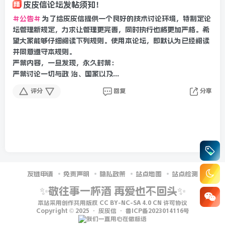
皮皮信论坛发帖须知！
精
公告
为了给皮皮信提供一个良好的技术讨论环境，特制定论
坛管理新规定，力求让管理更完善，同时执行也将更加严格。希
望大家能够仔细阅读下列规则。使用本论坛，即默认为已经阅读
并同意遵守本规则。
严禁内容，一旦发现，永久封禁：
严禁讨论一切与政 治、国家以及...
评分
回复
分享
友链申请
免责声明
隐私政策
站点地图
站点检测
✨敬往事一杯酒 再爱也不回头✨
本站采用创作共用版权
CC BY-NC-SA 4.0 CN
许可协议
Copyright © 2025 ·
皮皮信
·
鲁ICP备2023014116号