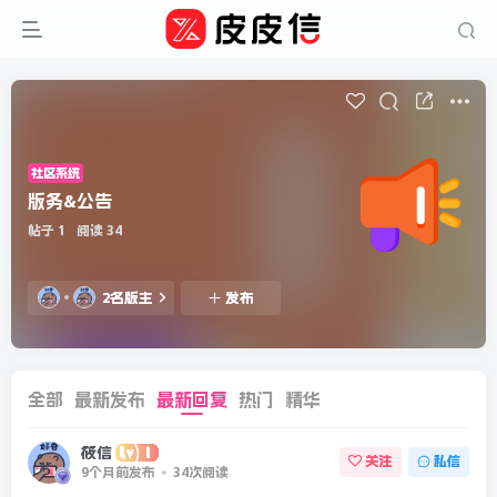
社区系统
版务&公告
帖子 1
阅读 34
2名版主
发布
全部
最新发布
最新回复
热门
精华
筱信
关注
私信
9个月前发布
34次阅读