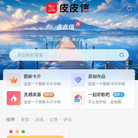
皮皮信
✨欲买桂花同载酒，终不似，少年游
开启精彩搜索
图标卡片
原创作品
这是一个图标卡片示例
这是一个图标卡片示例
灵感来源
一起听歌吧
NEW
GO
这是一个图标卡片示例
不止是听歌，是相聚。
排序
更新
浏览
点赞
评论